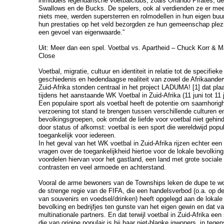
inmiddels legendarische voetbalclubs, zoals Orlando Pirates, 
Swallows en de Bucks. De spelers, ook al verdienden ze er mee
niets mee, werden supersterren en rolmodellen in hun eigen buu
hun prestaties op het veld bezorgden ze hun gemeenschap plez
een gevoel van eigenwaarde.
”
Uit:
Meer dan een spel. Voetbal vs. Apartheid
– Chuck Korr & M
Close
Voetbal, migratie, cultuur en identiteit in relatie tot de specifieke
geschiedenis en hedendaagse realiteit van zowel de Afrikaander
Zuid-Afrika stonden centraal in het project LADUMA! [1] dat pl
tijdens het aanstaande WK Voetbal in Zuid-Afrika (11 juni tot 11 j
Een populaire sport als voetbal heeft de potentie om saamhorig
verzoening tot stand te brengen tussen verschillende culturen e
bevolkingsgroepen, ook omdat de liefde voor voetbal niet gehin
door status of afkomst: voetbal is een sport die wereldwijd popul
toegankelijk voor iedereen.
In het geval van het WK voetbal in Zuid-Afrika rijzen echter een
vragen over de toegankelijkheid hiertoe voor de lokale bevolkin
voordelen hiervan voor het gastland, een land met grote sociale
contrasten en veel armoede en achterstand.
Vooral de arme bewoners van de Townships leken de dupe te w
de strenge regie van de FIFA, die een handelsverbod (o.a. op d
van souvenirs en voedsel/drinken) heeft opgelegd aan de lokale
bevolking en bedrijfjes ten gunste van het eigen gewin en dat v
multinationale partners. En dat terwijl voetbal in Zuid-Afrika een 
die van origine populair is bij haar niet-blanke inwoners, in tegen