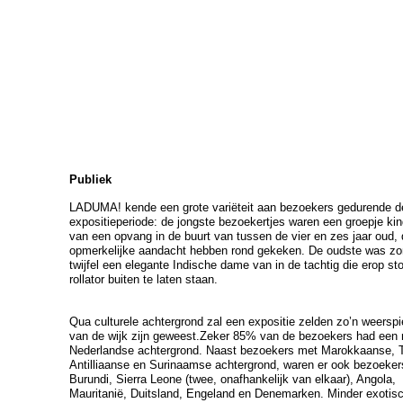
Publiek
LADUMA! kende een grote variëteit aan bezoekers gedurende d
expositieperiode: de jongste bezoekertjes waren een groepje ki
van een opvang in de buurt van tussen de vier en zes jaar oud,
opmerkelijke aandacht hebben rond gekeken. De oudste was zo
twijfel een elegante Indische dame van in de tachtig die erop st
rollator buiten te laten staan.
Qua culturele achtergrond zal een expositie zelden zo’n weerspi
van de wijk zijn geweest.Zeker 85% van de bezoekers had een n
Nederlandse achtergrond. Naast bezoekers met Marokkaanse, 
Antilliaanse en Surinaamse achtergrond, waren er ook bezoekers
Burundi, Sierra Leone (twee, onafhankelijk van elkaar), Angola,
Mauritanië, Duitsland, Engeland en Denemarken. Minder exotis