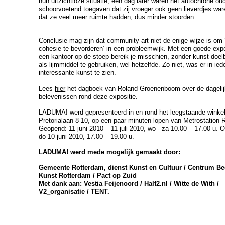
hun uitzichtloze situatie, een dag later waren het autochtone ou
schoorvoetend toegaven dat zij vroeger ook geen lieverdjes wa
dat ze veel meer ruimte hadden, dus minder stoorden.
Conclusie mag zijn dat community art niet de enige wijze is om 
cohesie te bevorderen’ in een probleemwijk. Met een goede expo
een kantoor-op-de-stoep bereik je misschien, zonder kunst doe
als lijmmiddel te gebruiken, wel hetzelfde. Zo niet, was er in ied
interessante kunst te zien.
Lees
hier
het dagboek van Roland Groenenboom over de dageli
belevenissen rond deze expositie.
LADUMA! werd gepresenteerd in en rond het leegstaande winke
Pretorialaan 8-10, op een paar minuten lopen van Metrostation 
Geopend: 11 juni 2010 – 11 juli 2010,
wo - za 10.00 – 17.00 u. 
do 10 juni 2010,
17.00 – 19.00 u.
LADUMA! werd mede mogelijk gemaakt door:
Gemeente Rotterdam, dienst Kunst en Cultuur / Centrum B
Kunst Rotterdam / Pact op Zuid
Met dank aan: Vestia Feijenoord / Half2.nl / Witte de With /
V2_organisatie / TENT.