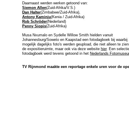
Daarnaast werden werken getoond van:
Siemon Allen
(Zuid-Afrika/V.S.)
Dan Halter
(Zimbabwe/Zuid-Afrika),
Antony Kaminju
(Kenia / Zuid-Afrika)
Rob Schröder
(Nederland)
Penny Siopis
(Zuid-Afrika)
Musa Nxumalo en Sydelle Willow Smith hielden vanuit
Johannesburg/Soweto en Kaapstad een fotodagboek bij waarbij
mogelijk dagelijks foto's werden geupload, die niet alleen te zie
de expositieruimte, maar ook via deze website
hier
.
Een selectie
fotodagboek werd tevens getoond in het
Nederlands Fotomuse
TV Rijnmond maakte een reportage enkele uren voor de op