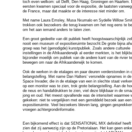
toch even welkom: uit Delft, Den Haag, Groningen en Haarlem.
eersten kwamen speciaal voor de expositie, de laatsten vanweg
de France, maar dat maakte er de interesse niet minder om.
Met name Laura Emsley, Musa Nxumalo en Sydelle Willow Smi
trokken ook bezoekers die terug kwamen om het nog eens te be
om het aan iemand anders te laten zien.
Een groot gedeelte van dit publiek heeft hoogstwaarschijnlijk ze
nooit een museum of expositieruimte bezocht.
De grote bijna af
groep was het (genodigde) kunstpubliek. Zoals andere culturele
instellingen in de Afrikaanderwijk al eerder merkten, is het blijkb
bijzonder moeilijk om publiek van de andere kant van de rivier t
bewegen om naar de Afrikaanderwijk te komen.
Ook de werken in de etalages en paar deuren verderstonden in 
belangstelling. Met name Dan Halters’ versnelde opnames in de
Space Invader, die in de etalage van een in slechte staat verke
op een monitor was te zien, trok grote belangstelling. Aan de h
de neus en handafdrukken te zien, viel deze blijkbaar in de sma
jong en oud. Het meest opvallende was de intensiteit waarmee 
gekeken: niet te vergelijken met een gemiddeld bezoek aan een
expositieruimte. Veel bezoekers bleven lang, gingen gesprekke
vroegen achtergrondinformatie.
Een bijkomend effect is dat SENSATIONAL MIX definitief heeft 
zien dat zij aanwezig zijn op de Pretorialaan. Het kan geen enke