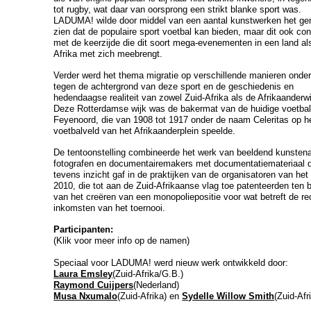
tot rugby, wat daar van oorsprong een strikt blanke sport was.
LADUMA! wilde door middel van een aantal kunstwerken het gen
zien dat de populaire sport voetbal kan bieden, maar dit ook con
met de keerzijde die dit soort mega-evenementen in een land al
Afrika met zich meebrengt.
Verder werd het thema migratie op verschillende manieren onde
tegen de achtergrond van deze sport en de geschiedenis en
hedendaagse realiteit van zowel Zuid-Afrika als de Afrikaanderwi
Deze Rotterdamse wijk was de bakermat van de huidige voetbal
Feyenoord, die van 1908 tot 1917 onder de naam Celeritas op h
voetbalveld van het Afrikaanderplein speelde.
De tentoonstelling combineerde het werk van beeldend kunstena
fotografen en documentairemakers met documentatiemateriaal 
tevens inzicht gaf in de praktijken van de organisatoren van he
2010, die tot aan de Zuid-Afrikaanse vlag toe patenteerden ten
van het creëren van een monopoliepositie voor wat betreft de r
inkomsten van het toernooi.
Participanten:
(Klik voor meer info op de namen)
Speciaal voor LADUMA! werd nieuw werk ontwikkeld door:
Laura Emsley
(Zuid-Afrika/G.B.)
Raymond Cuijpers
(Nederland)
Musa Nxumalo
(Zuid-Afrika) en
Sydelle Willow Smith
(Zuid-Afr