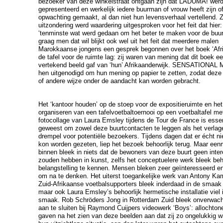
bezoeker van deze winkelstraat ontgaan zijn dat LADUMA! wer
gepresenteerd en werkelijk iedere buurman of vrouw heeft zijn o
opwachting gemaakt, al dan niet hun levensverhaal vertellend. 
uitzondering werd waardering uitgesproken voor het feit dat hier:
‘tenminste wat werd gedaan om het beter te maken voor de buur
graag men dat wil blijkt ook wel uit het feit dat meerdere malen
Marokkaanse jongens een gesprek begonnen over het boek ‘Afri’
de tafel voor de ruimte lag: zij waren van mening dat dit boek ee
vertekend beeld gaf van ‘hun’ Afrikaanderwijk. SENSATIONAL 
hen uitgenodigd om hun mening op papier te zetten, zodat deze
of andere wijze onder de aandacht kan worden gebracht.
Het ‘kantoor houden’ op de stoep voor de expositieruimte en het
organiseren van een tafelvoetbaltoernooi op een voetbaltafel me
fotocollage van Laura Emsley tijdens de Tour de France is essen
geweest om zowel deze buurtcontacten te leggen als het verlag
drempel voor potentiële bezoekers. Tijdens dagen dat er écht ni
kon worden gezeten, liep het bezoek behoorlijk terug. Maar een
binnen bleek in niets dat de bewoners van deze buurt geen inte
zouden hebben in kunst, zelfs het conceptuelere werk bleek beh
belangstelling te kennen. Mensen bleken zeer geïnteresseerd en
om na te denken. Het uiterst toegankelijke werk van Antony Ka
Zuid-Afrikaanse voetbalsupporters bleek inderdaad in de smaak 
maar ook Laura Emsley’s behoorlijk hermetische installatie viel 
smaak. Rob Schröders Jong in Rotterdam Zuid bleek onverwac
aan te sluiten bij Raymond Cuijpers videowerk ‘Boys’: allochton
gaven na het zien van deze beelden aan dat zij zo ongelukkig 